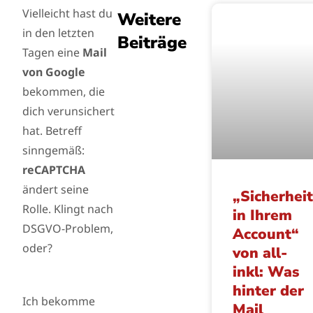
Vielleicht hast du
Weitere
in den letzten
Beiträge
Tagen eine
Mail
von Google
bekommen, die
dich verunsichert
hat. Betreff
sinngemäß:
reCAPTCHA
ändert seine
„Sicherhei
Rolle. Klingt nach
in Ihrem
DSGVO-Problem,
Account“
oder?
von all-
inkl: Was
hinter der
Ich bekomme
Mail