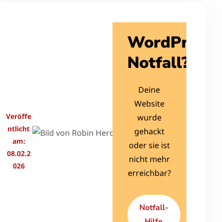
Robin
WordPress
Herold
Notfall?
Ich löse
dein
Deine
WordPress
Website
Problem
Veröffe
wurde
und
ntlicht
gehackt
schreibe
am:
oder sie ist
hier über
08.02.2
nicht mehr
Tipps und
026
erreichbar?
Tricks rund
um
WordPress,
Notfall-
Sicherheit
Hilfe