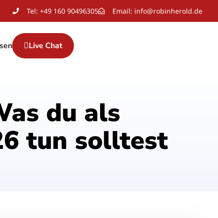
Tel: +49 160 90496305
Email: info@robinherold.de
sen
Live Chat
as du als
6 tun solltest