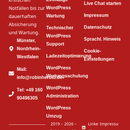
kritischen
Live Chat starten
Notfällen bis zur
WordPress
Impressum
dauerhaften
Wartung
Absicherung
Datenschutz
Technischer
und Wartung.
WordPress
Sprachl. Hinweis
Münster,
Support
Nordrhein-
Cookie-
Ladezeitoptimierung
Westfalen
Einstellungen
WordPress
Mail:
Wartungsschulung
info@robinherold.de
WordPress
Tel: +49 160
Administration
90496305
WordPress
Umzug
2019 – 2026 –
Linke
Impressu