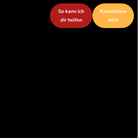
So kann ich
Kontaktiere
dir helfen
mich