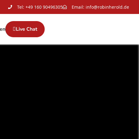
Tel: +49 160 90496305
Email: info@robinherold.de
en
Live Chat