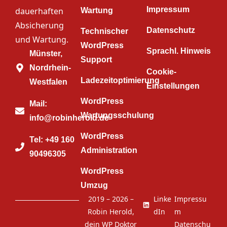
Impressum
dauerhaften
Wartung
Absicherung
Datenschutz
Technischer
und Wartung.
WordPress
Sprachl. Hinweis
Münster,
Support
Nordrhein-
Cookie-
Ladezeitoptimierung
Westfalen
Einstellungen
WordPress
Mail:
Wartungsschulung
info@robinherold.de
WordPress
Tel: +49 160
Administration
90496305
WordPress
Umzug
2019 – 2026 –
Linke
Impressu
Robin Herold,
dIn
m
dein WP Doktor
Datenschu