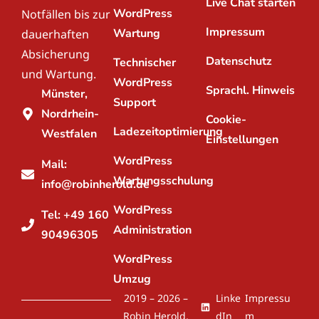
Live Chat starten
WordPress
Notfällen bis zur
Impressum
Wartung
dauerhaften
Absicherung
Datenschutz
Technischer
und Wartung.
WordPress
Sprachl. Hinweis
Münster,
Support
Nordrhein-
Cookie-
Ladezeitoptimierung
Westfalen
Einstellungen
WordPress
Mail:
Wartungsschulung
info@robinherold.de
WordPress
Tel: +49 160
Administration
90496305
WordPress
Umzug
2019 – 2026 –
Linke
Impressu
Robin Herold,
dIn
m