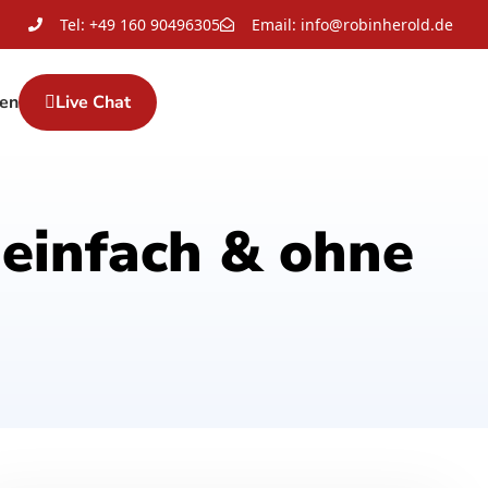
Tel: +49 160 90496305
Email: info@robinherold.de
en
Live Chat
einfach & ohne