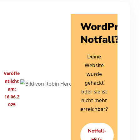
Robin
WordPress
Herold
Notfall?
Ich löse
dein
Deine
WordPress
Website
Problem
Veröffe
wurde
und
ntlicht
gehackt
schreibe
am:
oder sie ist
hier über
16.06.2
nicht mehr
Tipps und
025
erreichbar?
Tricks rund
um
WordPress,
Notfall-
Sicherheit
Hilfe