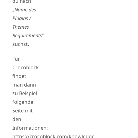
du nach
„
Name des
Plugins /
Themes
Requirements
“
suchst.
Für
Crocoblock
findet
man dann
zu Beispiel
folgende
Seite mit
den
Informationen:
https://crocoblock.com/knowledge-