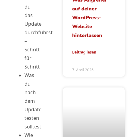
Was Angreifer
du
auf deiner
das
WordPress-
Update
Website
durchführst
hinterlassen
–
Schritt
Beitrag lesen
für
Schritt
7. April 2026
Was
du
nach
dem
Update
testen
solltest
Wie